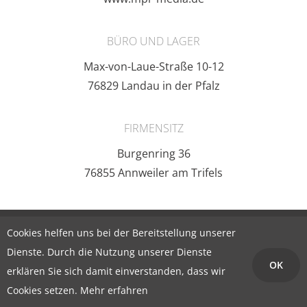
BÜRO UND LAGER
Max-von-Laue-Straße 10-12
76829 Landau in der Pfalz
FIRMENSITZ
Burgenring 36
76855 Annweiler am Trifels
Impressum
|
Datenschutz­erklärung
© 2026 mpr GmbH.
Cookies helfen uns bei der Bereitstellung unserer
Dienste. Durch die Nutzung unserer Dienste
OK
erklären Sie sich damit einverstanden, dass wir
Cookies setzen.
Mehr erfahren